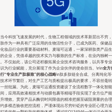
在当今科技飞速发展的时代，生物工程领域的技术革新层出不穷
而肽作为一种具有广泛应用的生物活性分子，已成为医药、保健
及化妆品行业的重要基础材料。麦瑞可运通，一家深耕肽类产品
产的企业，凭借卓越的技术实力与极致的生产标准，在业内独树
帜。不仅如此，该公司还积极拓展企业技术咨询服务，以共享专
识为行业赋能，充分展现了作为企业伙伴的使命担当。\n\n
全方
行“专业生产肽极致”的核心战略
\n肽多肽链全合成、分离纯化等
域技术环节繁巨，对生产工艺与质检提出极高的要求，不容丝毫
圜一丝纰漏。为此，麦瑞可运通投资建设了全流程数字一体化智
车间，应用高效液相技术与动膜包裹等精端手段实现了全方位产
提升增效。贯穿产品从酶切时间限值的精准把握至碳阻测量的合
制约多模态验收把控流程，严谨体现出尽穷针砭的专业匠心理力
打造的每一颗粒肽的极致体感。通过ISO134946一体论证全面