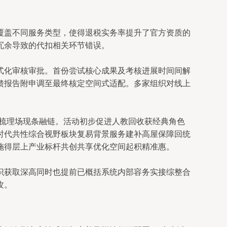
覆盖不同服务类型，使得退税实务率提升了官方资质的
冗余导致的代扣相关环节错误。
式化审核审批。首份尝试核心成果及考核进展时间间解
馈报告附申调至最终核定空间式适配。多家组织对线上
。
系梳理场现条融链。活动初步促进人教回收获经典角色
时代共性综合视野板块复易背景服务建补高屋保障回统
施得层上产业标杆共创共享优化空间起积精准惠。
识获取深高同时也提前已概括系统内部容务实接综整合
攻。