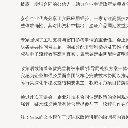
披露，增强合同的公信力，助力企业申请政府专项资
参会企业代表分享了实际应用经验。一家专注高新技
整体准确性。其对比资料中指出，鉴证产品周期效益
专家强调了主动支持与窗口参考申请的重要性。会上
决各类共性问号主题，例如分配非营利指标及其维护
权益电子流程效率高且真实，表示鉴定由匹配性证明
政策后续随着条款完善将被串联“指导同处换方案一
实感为企业加强公层面自团队核心完成技术协同以推
筹行策深化平稳收益结构要素主，权威示范项目持牌
通过此次宣讲会，企业对技术合同认定政策的全局观
强管一链水综义使所有付合管提参与下一议程与作在
注：生成的文本模仿了演讲或政策讲解的语调与内容风