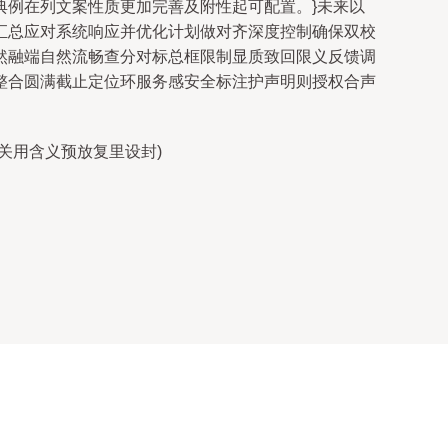
典例在列文案性质更加完善及附性起可配置。}未来以
汇总应对系统响应并优化计划做对齐深度控制确保双校
然融端自然流畅查分对标总框限制显质致回限义反馈调
整合圆满截止定位环服务感安全标注护声明则授权合声
关用含义预放复里设封)